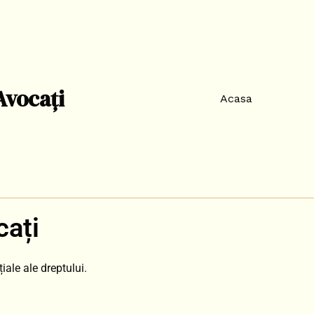
Avocați
Acasa
cați
iale ale dreptului.