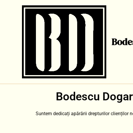
Skip
to
content
Bodes
Bodescu Dogaru
Suntem dedicați apărării drepturilor clienților n